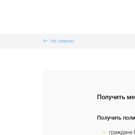
На главную
Получить м
Получить пол
граждане 