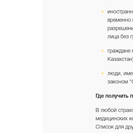
иностранн
временно 
разрешени
лица без 
граждане 
Казахстан
люди, име
законом "
Где получить 
В любой страх
медицинских к
Список для др