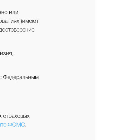
нно или
ованиях (имеют
удостоверение
изия,
 с Федеральным
к страховых
йте ФОМС
.