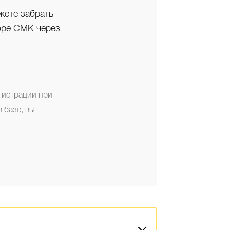
жете забрать
оре СМК через
гистрации при
 базе, вы