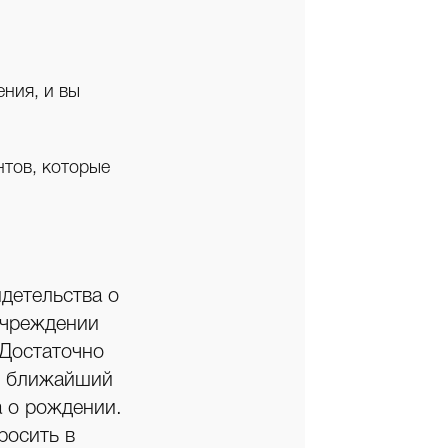
ения, и вы
тов, которые
идетельства о
учреждении
 Достаточно
 в ближайший
 о рождении.
росить в