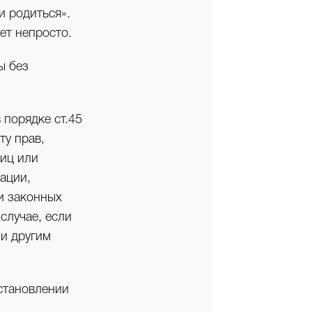
и родиться».
ет непросто.
ы без
 порядке ст.45
ту прав,
лиц или
ации,
и законных
случае, если
 и другим
установлении