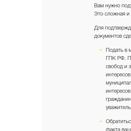
Вам нужно подт
Это сложная и 
Для подтвержд
документов сде
Подать в 
ГПК РФ. П
свобод и 
интересов
муниципал
интересов
гражданин
уважитель
Обратитьс
факта ваш