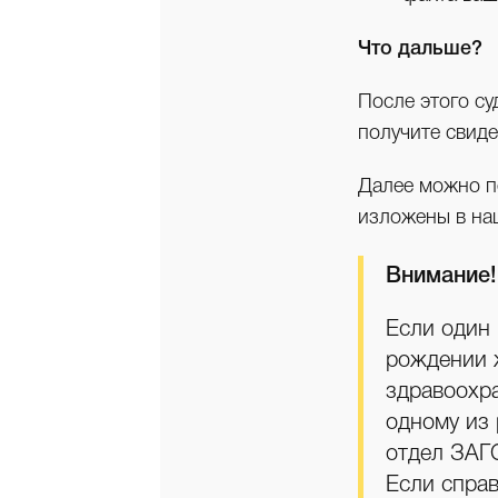
Что дальше?
После этого су
получите свид
Далее можно п
изложены в на
Внимание!
Если один 
рождении 
здравоохра
одному из
отдел ЗАГ
Если справ